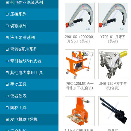
带电作业绝缘系列
压接系列
切割系列
290100（290200）
Y701-61 月牙刀
液压泵浦系列
月牙刀（美制）
（美制）
弯管&开冲系列
牵引拉线&剥皮器
其他电力常用工具
PBC-125M四合一
UHB-125M立平弯
手动工具
母排加工机(合资)
机(合资)
仪器仪表
园林工具
发电机&电焊机
CTM-120母线切断
搞弯器