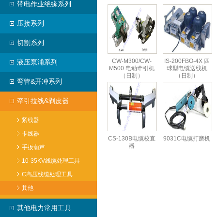
带电作业绝缘系列
压接系列
切割系列
CW-M300/CW-
IS-200FBO-4X 四
液压泵浦系列
M500 电动牵引机
球型电缆送线机
（日制）
（日制）
弯管&开冲系列
牵引拉线&剥皮器
紧线器
卡线器
CS-130B电缆校直
9031C电缆打磨机
器
手扳葫芦
10-35KV线缆处理工具
C高压线缆处理工具
其他
其他电力常用工具