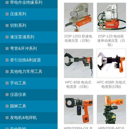
带电作业绝缘系列
压接系列
切割系列
DSP-1203 双速电
DSP-120 电动双
液压泵浦系列
动液压泵（日制）
速单动液压泵（日
制）
弯管&开冲系列
牵引拉线&剥皮器
其他电力常用工具
HPC-85B 电动式
HPC-85BR 充电式
手动工具
电缆剪（日制）
电缆剪(日制)
仪器仪表
园林工具
发电机&电焊机
HPN200RA-GX 充
HPN200R-AP18