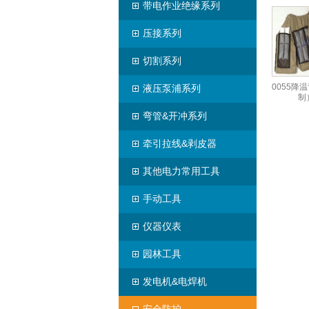
带电作业绝缘系列
压接系列
切割系列
0055降
液压泵浦系列
制
弯管&开冲系列
牵引拉线&剥皮器
其他电力常用工具
手动工具
仪器仪表
园林工具
发电机&电焊机