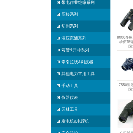
带电作业绝缘系列
压接系列
切割系列
8006多
液压泵浦系列
轻便望
国
弯管&开冲系列
牵引拉线&剥皮器
其他电力常用工具
7550
手动工具
国
仪器仪表
园林工具
发电机&电焊机
5141