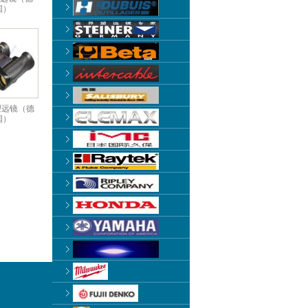
国）
 望远镜（德
国）