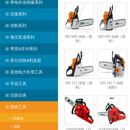
带电作业绝缘系列
压接系列
切割系列
MS 660 油锯（德
MS 440 油锯（德
液压泵浦系列
制）
制）
弯管&开冲系列
牵引拉线&剥皮器
其他电力常用工具
MS 211 油锯（德
MS 192 T 油锯
手动工具
制）
（德制）
仪器仪表
园林工具
高枝锯
油锯
G4500油锯（日
GZ4500油锯（日