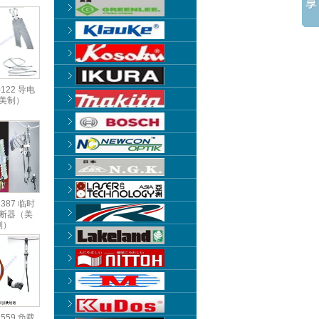
0122 导电
美制）
2387 临时
断器（美
制）
1559 负载