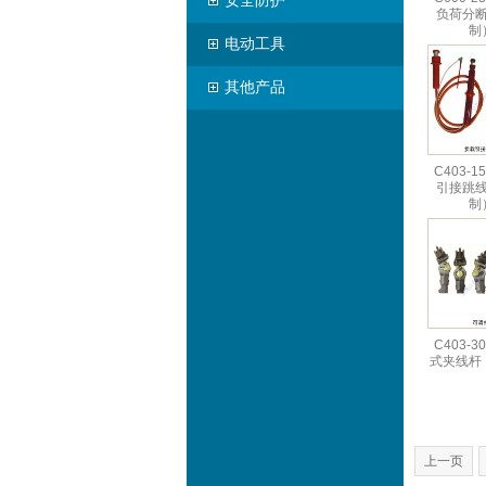
安全防护
负荷分
制
电动工具
其他产品
C403-1
引接跳
制
C403-3
式夹线杆
上一页