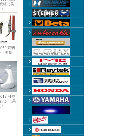
线组（美
制）
3069 可调
杆（美制）
0613 肘型
换夹头（美
制）