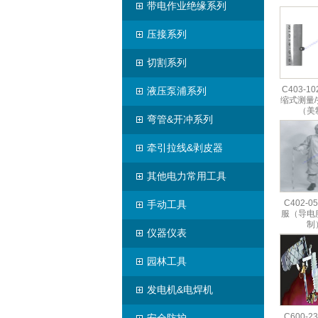
带电作业绝缘系列
压接系列
切割系列
C403-10
液压泵浦系列
缩式测量
（美
弯管&开冲系列
牵引拉线&剥皮器
其他电力常用工具
C402-0
手动工具
服（导电
制
仪器仪表
园林工具
发电机&电焊机
C600-2