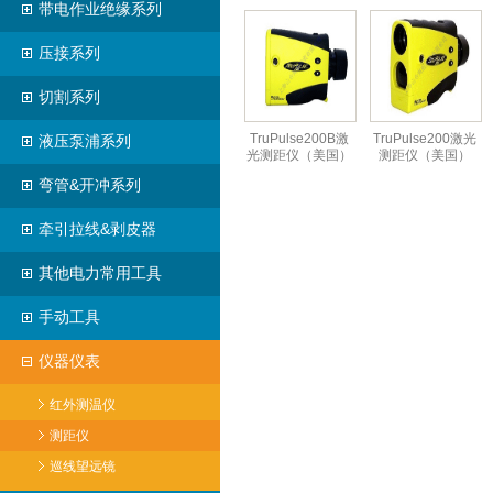
带电作业绝缘系列
压接系列
切割系列
TruPulse200B激
TruPulse200激光
液压泵浦系列
光测距仪（美国）
测距仪（美国）
弯管&开冲系列
牵引拉线&剥皮器
其他电力常用工具
手动工具
仪器仪表
红外测温仪
测距仪
巡线望远镜