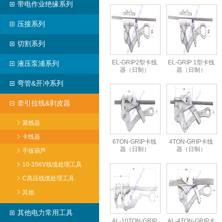
带电作业绝缘系列
压接系列
切割系列
EL-GRIP2型卡线
EL-GRIP 1型卡线
液压泵浦系列
器（日制）
器（日制）
弯管&开冲系列
牵引拉线&剥皮器
紧线器
卡线器
6TON-GRIP卡线
4TON-GRIP卡线
器（日制）
器（日制）
手扳葫芦
10-35KV线缆处理工具
C高压线缆处理工具
其他
其他电力常用工具
AL-10TON-GRIP
AL-4TON-GRIP卡