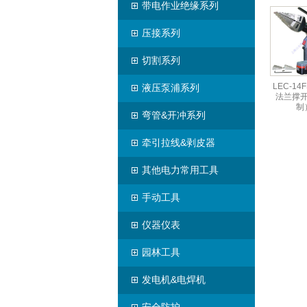
带电作业绝缘系列
压接系列
切割系列
LEC-1
液压泵浦系列
法兰撑
制
弯管&开冲系列
牵引拉线&剥皮器
其他电力常用工具
手动工具
仪器仪表
园林工具
发电机&电焊机