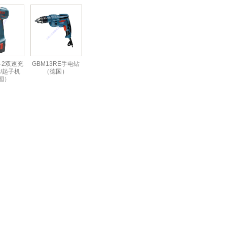
4-2双速充
GBM13RE手电钻
/起子机
（德国）
国）