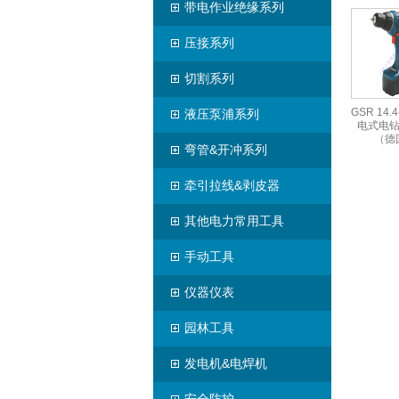
带电作业绝缘系列
压接系列
切割系列
GSR 14.
液压泵浦系列
电式电钻
（德
弯管&开冲系列
牵引拉线&剥皮器
其他电力常用工具
手动工具
仪器仪表
园林工具
发电机&电焊机