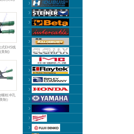
轮式EHS线
(美制)
手动螺栓冲孔
美制）