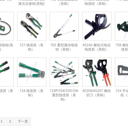
）
液压压接钳(美制)
（美制）
线缆钳（美制）
压断线钳(美
727 线缆剪（美
765 重型通信电缆
45240 棘轮式电信
758 棘
)
制）
钳（美制）
电缆剪（美制）
缆剪
 线缆剪（美
718 线缆剪（美
718F\704\705\706
45206/45207 棘轮
724 
）
制）
重型线缆剪（美
切刀（美制）
机（
制）
1
2
下一页