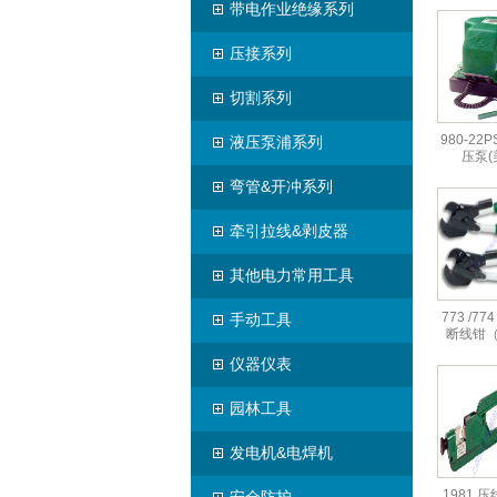
带电作业绝缘系列
压接系列
切割系列
980-22
液压泵浦系列
压泵(
弯管&开冲系列
牵引拉线&剥皮器
其他电力常用工具
773 /77
手动工具
断线钳
仪器仪表
园林工具
发电机&电焊机
1981 