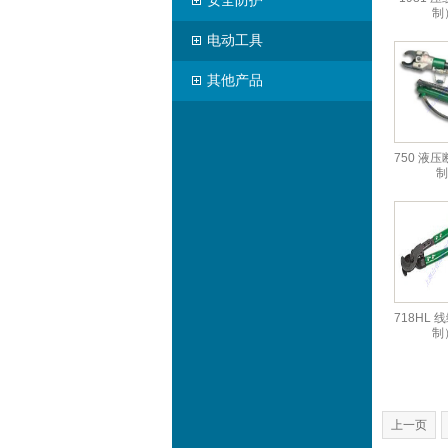
安全防护
制
电动工具
其他产品
750 液
制
718HL
制
上一页