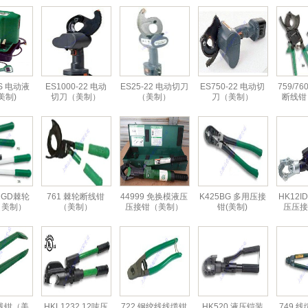
PS 电动液
ES1000-22 电动
ES25-22 电动切刀
ES750-22 电动切
759/7
美制)
切刀（美制）
（美制）
刀（美制）
断线钳
4 GD棘轮
761 棘轮断线钳
44999 免换模液压
K425BG 多用压接
HK12I
（美制）
（美制）
压接钳（美制）
钳(美制)
压压接
压线钳（美
HKL1232 12吨压
722 钢绞线线缆钳
HK520 液压铠装
749 线