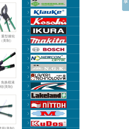
60 重型棘轮
（美制）
D 免换模液
钳(美制)
缆剪(美制)