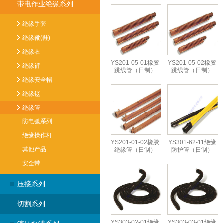
带电作业绝缘系列
绝缘手套
绝缘靴(鞋)
绝缘衣
YS201-05-01橡胶
YS201-05-02橡胶
绝缘裤
跳线管（日制）
跳线管（日制）
绝缘安全帽
绝缘毯
绝缘管
防电弧系列
绝缘操作杆
YS201-01-02橡胶
YS301-62-11绝缘
其他产品
绝缘管（日制）
防护管（日制）
安全带
压接系列
切割系列
YS303-02-01绝缘
YS303-03-01绝缘