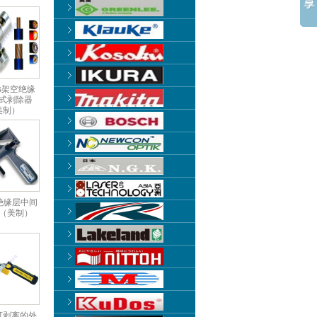
us架空绝缘
式剥除器
美制）
2绝缘层中间
（美制）
A可剥离的外