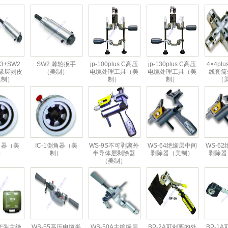
3+SW2
SW2 棘轮扳手
jp-100plus C高压
jp-130plus C高压
4×4pl
缘层剥皮
（美制）
电缆处理工具（美
电缆处理工具（美
线套筒
美制）
制）
制）
（
倒角器（美
IC-1倒角器（美
WS-9S不可剥离外
WS-64绝缘层中间
WS-6
）
制）
半导体层剥除器
剥除器（美制）
剥除器
（美制）
0 套装主绝
WS-55高压电缆半
WS-50A主绝缘层
BP-2A可剥离的外
BP-1