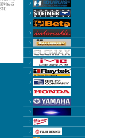
层剥皮器
美制）