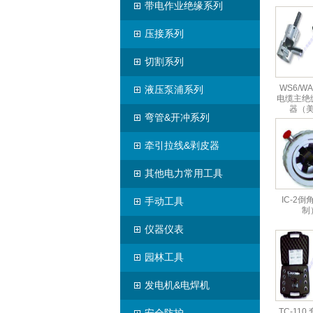
带电作业绝缘系列
压接系列
切割系列
WS6/WA
液压泵浦系列
电缆主绝
器（
弯管&开冲系列
牵引拉线&剥皮器
其他电力常用工具
IC-2
手动工具
制
仪器仪表
园林工具
发电机&电焊机
TC-11