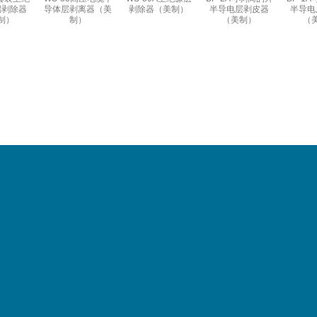
端剥除器
导体层剥离器（美
剥除器（美制）
半导电层剥皮器
半导电
制）
制）
（美制）
（