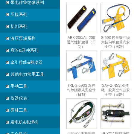
带电作业绝缘系列
压接系列
切割系列
ABK-200/AL-200
G-593 轻量缓冲绳
液压泵浦系列
透气性护腰带（日
大挂勾单腰带式安
制）
全带（日制）
弯管&开冲系列
牵引拉线&剥皮器
其他电力常用工具
TRL-2-593S 双挂
SAF-2-N5S 双挂
手动工具
勾单腰带式安全带
绳一般高空作业安
（日制）
全带（日制）
仪器仪表
园林工具
发电机&电焊机
63D-27 围栏绳护
HC-227 围栏绳护