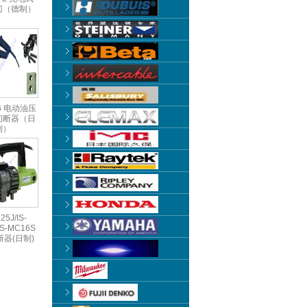
刀（德制）
16 电动油压
切断器（日
制）
25J/IS-
IS-MC16S
器(日制)