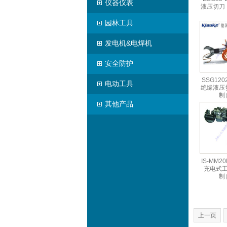
仪器仪表
液压切刀
园林工具
发电机&电焊机
安全防护
SSG12
电动工具
绝缘液压
制
其他产品
IS-MM2
充电式
制
上一页