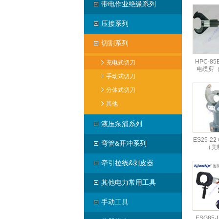
带电作业绝缘系列
压接系列
切割系列
HPC-8
充电式切刀
电缆剪
手动式切刀
分体式切刀
其他
液压泵浦系列
ES25-2
弯管&开冲系列
（美
牵引拉线&剥皮器
其他电力常用工具
手动工具
ESG85