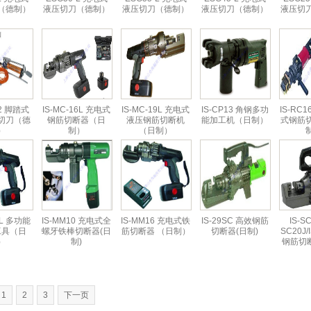
（德制）
液压切刀（德制）
液压切刀（德制）
液压切刀（德制）
液压切
02 脚踏式
IS-MC-16L 充电式
IS-MC-19L 充电式
IS-CP13 角钢多功
IS-RC
切刀（德
钢筋切断器（日
液压钢筋切断机
能加工机（日制）
式钢筋
）
制）
（日制）
0L 多功能
IS-MM10 充电式全
IS-MM16 充电式铁
IS-29SC 高效钢筋
IS-SC
工具（日
螺牙铁棒切断器(日
筋切断器 （日制）
切断器(日制)
SC20J/
）
制)
钢筋切断
1
2
3
下一页