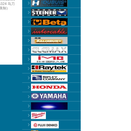
-5324 马刀
美制）