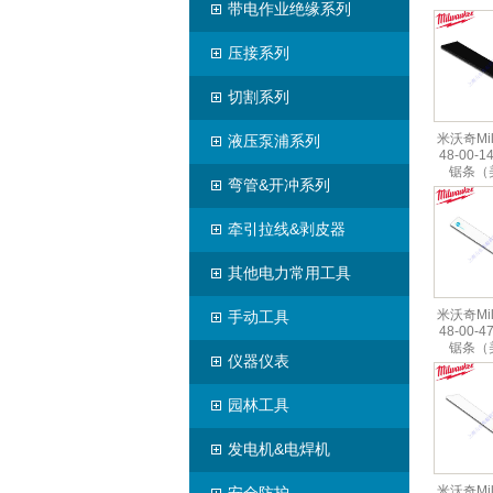
带电作业绝缘系列
压接系列
切割系列
米沃奇Mil
液压泵浦系列
48-00-1
锯条（
弯管&开冲系列
牵引拉线&剥皮器
其他电力常用工具
米沃奇Mil
手动工具
48-00-4
锯条（
仪器仪表
园林工具
发电机&电焊机
米沃奇Mil