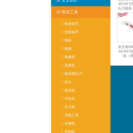
安全防护
48-00-5
马刀锯条
电动工具
电动扳手
扭剪扳手
电钻
米沃奇Mil
电锤
49-00-5
锯（
角磨机
直磨机
电动螺丝刀
钻头
抛光机
冲击钻
马刀锯
充电工具
开槽机
切割机