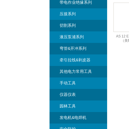
带电作业绝缘系列
压接系列
切割系列
AS 12 
液压泵浦系列
（美
弯管&开冲系列
牵引拉线&剥皮器
其他电力常用工具
手动工具
仪器仪表
园林工具
发电机&电焊机