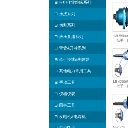
带电作业绝缘系列
压接系列
切割系列
MI-550
液压泵浦系列
扳手（
弯管&开冲系列
牵引拉线&剥皮器
其他电力常用工具
MI-4200
手动工具
扳手（
仪器仪表
园林工具
发电机&电焊机
MI-42G