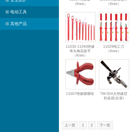
安全防护
（Kree）
（Kree）
电动工具
其他产品
11030-11040绝缘
11029电工刀
单头梅花扳手
（Kree）
（Kree）
11007绝缘圆嘴钳
TW-50A主绝缘层
剥皮器(合资)
上一页
1
2
下一页