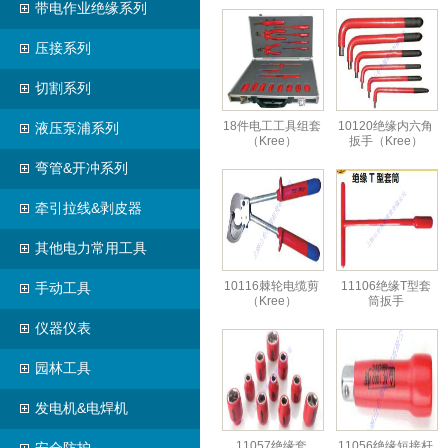
带电作业绝缘系列
压接系列
切割系列
18件电工工具组套
10120绝缘内六角
液压泵浦系列
（Kree）
扳手（Kree）
弯管&开冲系列
牵引拉线&剥皮器
其他电力常用工具
10116棘轮电缆剪
11106绝缘T型套
手动工具
（Kree）
筒扳手
仪器仪表
园林工具
发电机&电焊机
11057绝缘套
11056绝缘短接杆