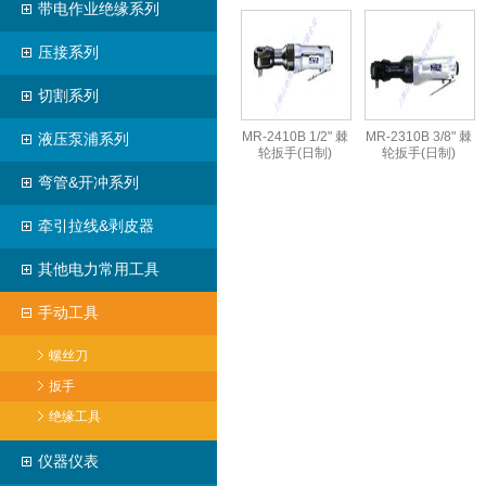
带电作业绝缘系列
压接系列
切割系列
MR-2410B 1/2" 棘
MR-2310B 3/8" 棘
液压泵浦系列
轮扳手(日制)
轮扳手(日制)
弯管&开冲系列
牵引拉线&剥皮器
其他电力常用工具
手动工具
螺丝刀
扳手
绝缘工具
仪器仪表