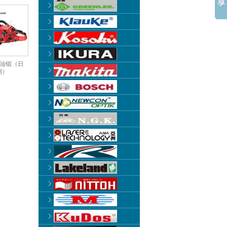
0油锯（日
制）