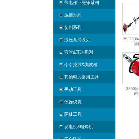
带电作业绝缘系列
压接系列
切割系列
PSJ23
液压泵浦系列
油
弯管&开冲系列
牵引拉线&剥皮器
其他电力常用工具
G300
手动工具
制
仪器仪表
园林工具
发电机&电焊机