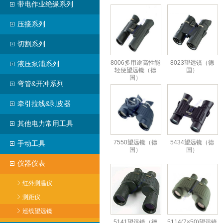
带电作业绝缘系列
压接系列
切割系列
8006多用途高性能
8023望远镜（德
液压泵浦系列
轻便望远镜（德
国）
国）
弯管&开冲系列
牵引拉线&剥皮器
其他电力常用工具
7550望远镜（德
5434望远镜（德
手动工具
国）
国）
仪器仪表
红外测温仪
测距仪
巡线望远镜
5141望远镜（德
5114(7×50)望远镜