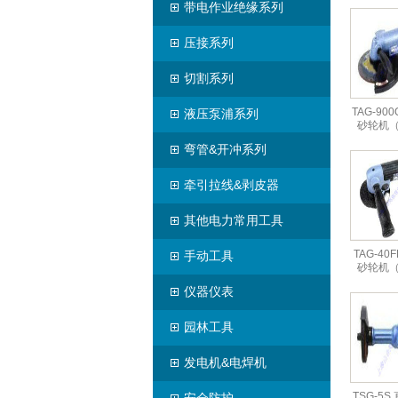
带电作业绝缘系列
压接系列
切割系列
TAG-900
液压泵浦系列
砂轮机
弯管&开冲系列
牵引拉线&剥皮器
其他电力常用工具
TAG-40
手动工具
砂轮机
仪器仪表
园林工具
发电机&电焊机
TSG-5