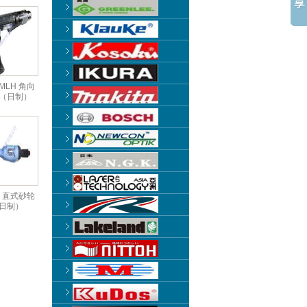
0MLH 角向
（日制）
S 直式砂轮
日制）