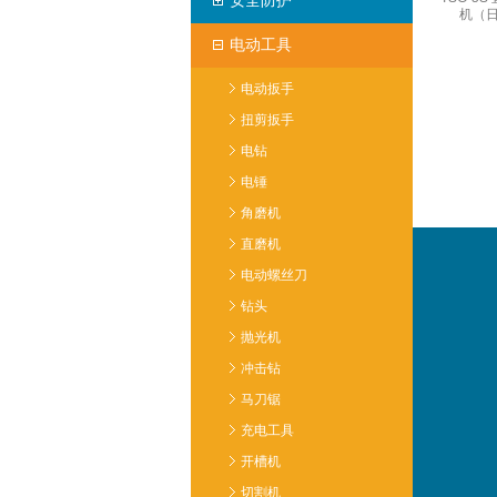
安全防护
机（
电动工具
电动扳手
扭剪扳手
电钻
电锤
角磨机
直磨机
电动螺丝刀
钻头
抛光机
冲击钻
马刀锯
充电工具
开槽机
切割机