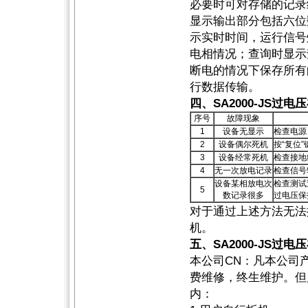
必要时可对存储的记录
显示输出部分包括六位
示实时时间，运行信号
电相情况；查询时显示
断电的情况下保存所有
行数据传输。
四、SA2000-JS过
序号
故障现象
1
设备无显示
检查电源
2
设备偶尔死机
按“复位
3
设备经常死机
检查接地
4
无一次放电记录
检查信号
设备某相放电次
检查测试
5
数记录很多
过电压保
对于通过上述方法无法
机。
五、SA2000-JS
本公司CN：凡本公司
费维修，终生维护。但
内：