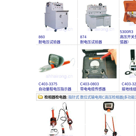
5300R3
860
874
高压开关
耐电压试验器
耐电压试验器
弧器）
C403-3375
C403-0803
C403-3
自动量程电压指示器
带电电缆传感器
接地线
检相器检电器:
指针式 数位式输电用C高压检相器|多功能无