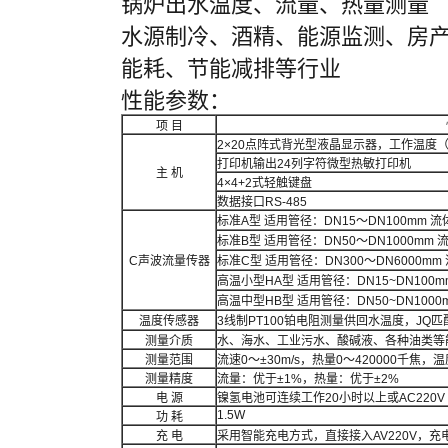
锅炉出水温度、流量、热量测量
水源制冷、酒精、能源监测、房
能耗、节能减排等行业
性能参数：
项
目
2×20
点阵式背光型液晶显示器，工作温度
打印机输出
24
列字符微型热敏打印机
主
机
4×4+2
式轻触键盘
数据接口
RS-485
标准
A
型
适用管径：
DN15
～
DN100mm
流
标准
B
型
适用管径：
DN50
～
DN1000mm
C声波流量传器
标准
C
型
适用管径：
DN300
～
DN6000mm
高温小型
HA
型
适用管径：
DN15~DN100
高温中型
HB
型
适用管径：
DN50~DN100
温度传感器
3
线制
PT100
铂电阻测量供回水温度，JQ匹
测量介质
水、海水、工业污水、酸碱液、各种油类等
测量范围
流速
0
～
±30m/s
，热量
0
～
420000
千焦，温
测量精度
流量：优于
±1%
，热量：优于
±2%
电
源
镍氢电池可连续工作
20
小时以上或
AC220V
1.5W
功
耗
充
电
采用智能充电方式，直接接入
AV220V
，充