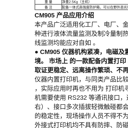
重
量
净重
2.5Kg
（主机）
备
注
配备一体式高强度防护箱，可以在野外恶劣
C
M
90
5
产品应
用介绍
本产品广泛适用化工厂、电厂、
种进行液体流量监测及制冷量制
线监测均能应对自如 。
●
CM905
仪器机构紧凑，电磁及
境。 市场上 的一款配备内置打
取证更稳定、远离操作繁琐、不
仪器内置打印机，与同类产品比较
，实际应用时再也不用为 打印机
机需要使用
R
S232
等通讯接口，
右）、接口多次插拔轻微触碰都会
的稳定性，现场操作人员不得不为
外接式打印机均不具有防摔、防