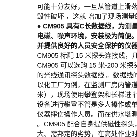
可能十分友好，一旦从管道上滑
毁性破坏 ，这就 增加了现场测
●
CM905
具有C长数据线，为测
电磁、噪声环境，安装极为简便
并提供良好的人员安全保护的仪器
CM905
标配
15
米探头连接线，
C
M905
可以选购
15
米
-
200
米探
的光线通讯探头数据线 。数据线
以化工厂为例，在监测厂房内管
米），现场使用攀登架和长梯进 
设备进行攀登不管是多人操作或单
仪器摔伤操作人员。而在供水塔
。
CM905
配合自身提供磁性探头
大、需邦定的劣势，在高处作业时