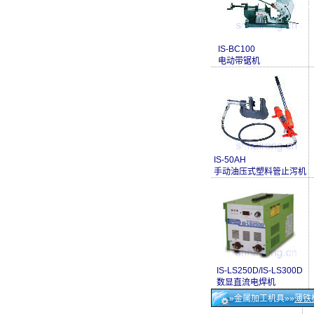
IS-BC100
电动带锯机
IS-50AH
手动油压式塑料管止泻机
IS-LS250D/IS-LS300D
数显直流电焊机
»金属加工机具»»
薄铁