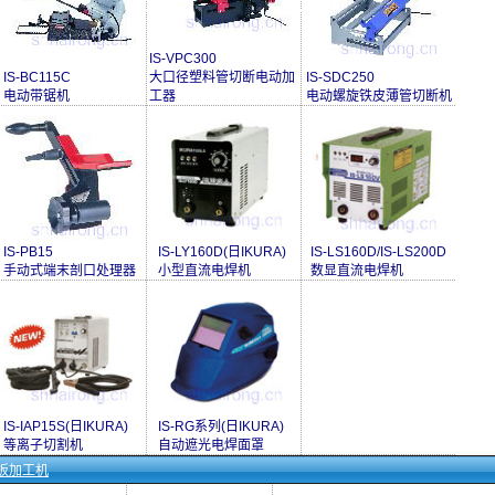
IS-VPC300
IS-BC115C
大口径塑料管切断电动加
IS-SDC250
电动带锯机
工器
电动螺旋铁皮薄管切断机
IS-PB15
IS-LY160D(日IKURA)
IS-LS160D/IS-LS200D
手动式端末剖口处理器
小型直流电焊机
数显直流电焊机
IS-IAP15S(日IKURA)
IS-RG系列(日IKURA)
等离子切割机
自动遮光电焊面罩
板加工机