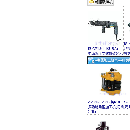
螺帽破碎机
IS
IS-CP13(日IKURA)
切断
电动液压式螺帽破碎机
帽
»金属加工机具»»
角钢
AM-30/FM-30(美KUDOS)
多功能角钢加工机(切断,弯曲
冲孔)