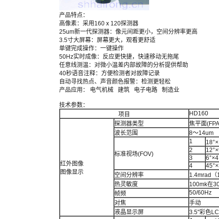
产品特点：
高像素：采用160ⅹ120探测器
25um新一代探测器：像元间距更小，空间分辨率更高
3.5寸大屏幕：屏幕更大，观看更舒适
单键完成操作：一键操作
50Hz实时成像：反应更快捷，快速移动无拖尾
任意线测温：对微小温差内部故障的分析提供帮助
40秒语音注释：方便检测者对故障记录
自动寻找热点、声音颜色报警：检测更轻松
产品应用： 电气机械 建筑 电子电路 制造业
技术参数：
HD160
项目
探测器类型
焦平面(FP
波长范围
8～14um
1
18°
2
12°×
标准视场(FOV)
3
6°×4
红外图像
4
45°×
图像显示
空间分辨率
1.4mrad（
热灵敏度
100mk在3
50/60Hz
帧频
对焦
手动
液晶显示屏
3.5"彩色L