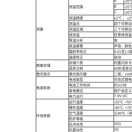
A
-20
B
测温范围
-2
C
-20
测温精度
±2℃ ， ±
测温点
四个可移动
测量
测温区域
三个可移动
线测温
任意线测温
等温分析
有
高温报警
声音、颜色
辐射率校正
0.01至1.
温度校正
自动
存储介质
内置闪存卡
图像存储
语音注释
40秒语音
激光指示
激光指示器
二级，1mW
电池类型
可充式锂电
电池工作时间
约3小时
电源系统
省电模式
用户自定义
7-9V DC
电力运行
运行温度
-20℃- +5
储存温度
-40℃- +7
空气湿度
≦90％（
环境参数
防护等级
25G
抗冲击性
2G
抗震动性