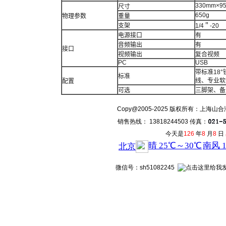
330mm×9
尺寸
650g
物理参数
重量
支架
1/4＂-20
电源接口
有
音频输出
有
接口
视频输出
复合视频
PC
USB
带标准18
标准
线、专业软
配置
可选
三脚架、备