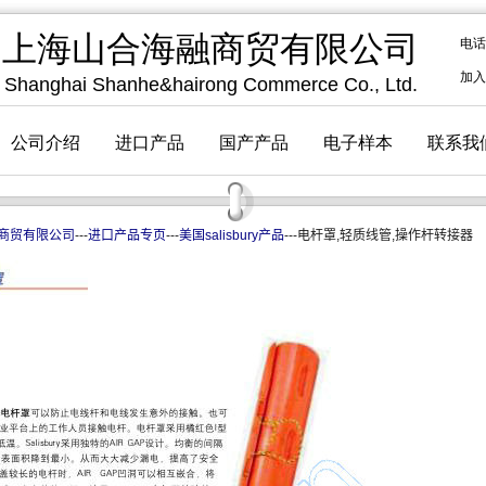
商贸有限公司
---
进口产品专页
---
美国salisbury产品
---电杆罩,轻质线管,操作杆转接器