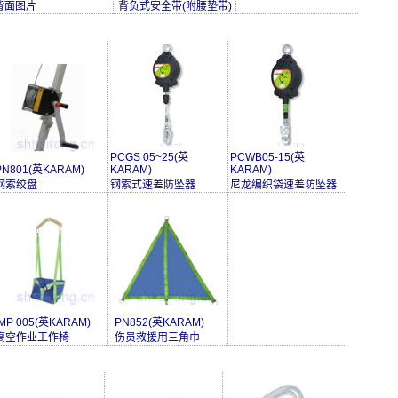
背面图片
背负式安全带(附腰垫带)
PCGS 05~25(英
PCWB05-15(英
PN801(英KARAM)
KARAM)
KARAM)
钢索绞盘
钢索式速差防坠器
尼龙编织袋速差防坠器
IMP 005(英KARAM)
PN852(英KARAM)
高空作业工作椅
伤员救援用三角巾