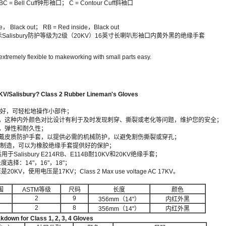
BC = Bell Cuff钟形袖口； C = Contour Cuff斜袖口
de， Black out； RB = Red inside，Black out
10 表示Salisbury防护等级为2级（20KV）16英寸长喇叭形袖口内黄外黑的绝缘手套
 extremely flexible to makeworking with small parts easy.
KV/Salisbury? Class 2 Rubber Lineman's Gloves
活性极好，可轻松地操作小部件；
，这种内外颜色对比设计有利于及时发现刺穿、撕裂或老化等问题，维护您的安全；
，弹性和耐久性；
戴皮质防护手套，以提供必需的机械防护，以避免割伤撕裂或穿孔；
皮制造，可以为橡胶绝缘手套提供好的保护；
Salisbury E214RB、E114B耐10KV和20KV绝缘手套；
度选择：14"，16"，18"；
KV，使用电压是17KV；Class 2 Max use voltage AC 17KV。
围
ASTM等级
尺码
长度
颜色
2
9
356mm（14"）
内红外黑
2
8
356mm（14"）
内红外黑
kdown for Class 1, 2, 3, 4 Gloves