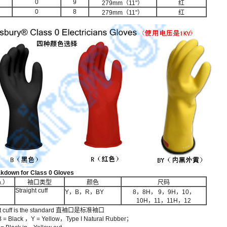
0
9
279mm（11"）
红
0
8
279mm（11"）
红
akdown for Class 0 Gloves
.）
袖口类型
颜色
尺码
Straight cuff
Y，B，R，BY
8，8H， 9，9H，10，
10H，11，11H，12
t cuff is the standard 直袖口是标准袖口
Black ，Y = Yellow，Type I Natural Rubber；