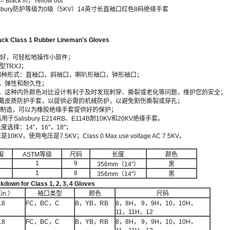
 = Black in，Yellow out
示Salisbury防护等级为0级（5KV）14英寸长直袖口红色8码绝缘手套
ack Class 1 Rubber Lineman's Gloves
活性极好，可轻松地操作小部件；
质I型TRXJ；
口有四种形式：直袖口，斜袖口，喇叭形袖口，钟形袖口；
，弹性和耐久性；
，这种内外颜色对比设计有利于及时发现刺穿、撕裂或老化等问题，维护您的安全；
戴皮质防护手套，以提供必需的机械防护，以避免割伤撕裂或穿孔；
皮制造，可以为橡胶绝缘手套提供好的保护；
Salisbury E214RB、E114B耐10KV和20KV绝缘手套。
度选择：14"，16"，18"；
KV，使用电压是7.5KV；Class 0 Max use voltage AC 7.5KV。
围
ASTM等级
尺码
长度
颜色
1
9
356mm（14"）
黑
1
8
356mm（14"）
黑
kdown for Class 1, 2, 3, 4 Gloves
in.）
袖口类型
颜色
尺码
18
FC，BC，C
B，YB，RB
8，8H， 9，9H，10，10H，
11，11H，12
18
FC，BC，C
B，YB，RB
8，8H， 9，9H，10，10H，