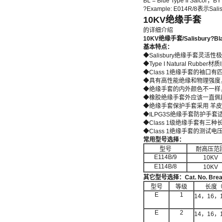
BL = Blue Type II Salcor；BY
?Example: E014R/8表
10KV绝缘手套
的详细介绍
10KV
绝缘手套
/Salisbury?Bl
基本特点：
◆Salisbury绝缘手套灵
◆Type I Natural Rubber材
◆Class 1绝缘手套的袖
◆具有高性能绝缘和物理强度
◆绝缘手套的内外颜色不一样
◆橡胶绝缘手套外应该一直佩
◆绝缘手套保护手套采用 羊
◆ILPG3S绝缘手套防护手套适用于
◆Class 1级绝缘手套有三种长
◆Class 1绝缘手套的测试电压是10
常用型号选择：
型号
耐高压范
E114B/9
10KV
E114B/8
10KV
其它型号选择：
Cat. No. Brea
型号
等级
长度（
E
1
14，16，
E
2
14，16，