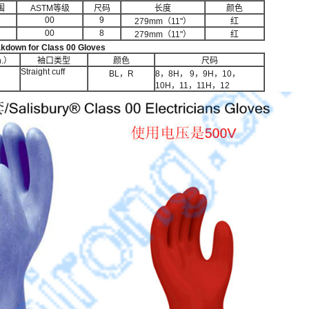
围
ASTM等级
尺码
长度
颜色
00
9
279mm（11"）
红
00
8
279mm（11"）
红
akdown for Class 00 Gloves
.）
袖口类型
颜色
尺码
Straight cuff
BL，R
8，8H， 9，9H，10，
10H，11，11H，12