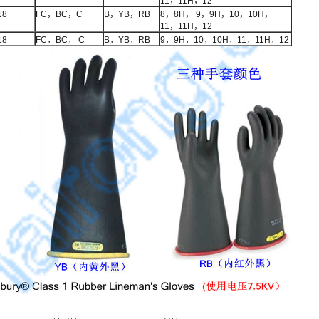
11，11H，12
18
FC，BC，C
B，YB，RB
8，8H， 9，9H，10，10H，
11，11H，12
18
FC，BC， C
B，YB，RB
9，9H，10，10H，11，11H，12