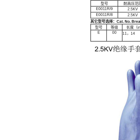
型号
耐高压范
E0011R/9
2.5KV
E0011R/8
2.5KV
其它型号选择：
Cat. No. Bre
型号
等级
长度（in
E
00
11，14