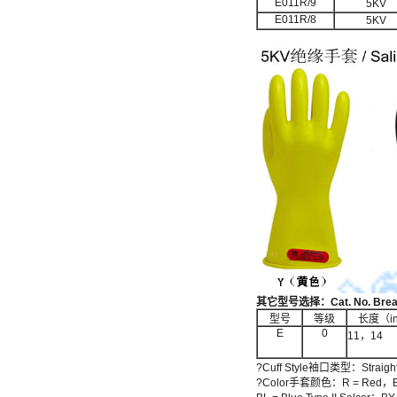
E011R/9
5KV
E011R/8
5KV
其它型号选择：
Cat. No. Bre
型号
等级
长度（in
E
0
11，14
?Cuff Style袖口类型：Straigh
?Color手套颜色：R = Red，B = 