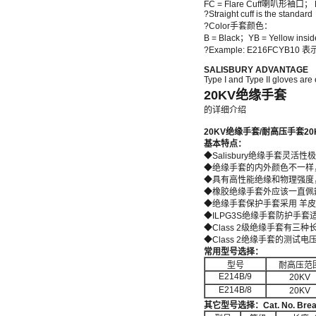
FC = Flare Cuff喇叭形袖口； 
?Straight cuff is the standard
?Color手套颜色：
B = Black；YB = Yellow insi
?Example: E216FCYB
SALISBURY ADVANTAGE
Type I and Type II gloves are
20KV绝缘手套
的详细介绍
20KV
绝缘手套
/
耐高压手套
20
基本特点：
◆Salisbury绝缘手套灵
◆绝缘手套的内外颜色不一样
◆具有高性能绝缘和物理强度
◆橡胶绝缘手套外应该一直佩
◆绝缘手套保护手套采用 羊
◆ILPG3S绝缘手套防护手套适用于
◆Class 2级绝缘手套有三种长
◆Class 2绝缘手套的测试电压是20
常用型号选择：
型号
耐高压范
E214B/9
20KV
E214B/8
20KV
其它型号选择：
Cat. No. Brea