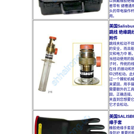
以佩戴橡胶绝
者带有 键槽通
头的带电操作
用。
美国Salisb
跳线 绝缘跳
附件
跳线夹松动不
的安全，而且
灾和电力中 断
当扭动使用的
子时，传统的
在线 的振动和
中Z终松动。此
过一个棘轮机
来紧固，用手
需要额外的工
固，正确连接。
夹直到您想要
它才会松动。
美国SALISB
缘手套
橡胶绝缘手套
身防护 重要的物