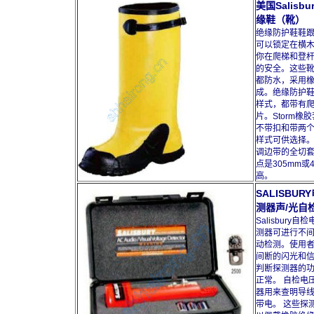
美国Salisb
缘鞋（靴）
绝缘防护鞋鞋
可以锁定在横
你在爬梯和登
的安全。这些
都防水，采用
成。绝缘防护
样式，都带有
片。Storm橡
不带扣和带两
样式可供选择
调边带的全切
点是305mm或4
高。
SALISBUR
测器声/光自
Salisbury自
测器可进行不
动检测。使用
间断的闪光和
判断探测器的
正常。 自检电
器用来查明导
带电。 这些探