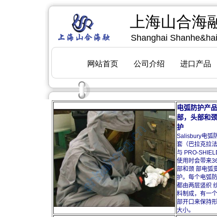
电弧防护产
部，头部和
护
Salisbury电
套（巴拉克拉
与 PRO-SHIE
使用时会带来3
部和颈 部电弧
护。每个电弧
都由两层竖织 
料制成，有一
部开口来保持
大小。