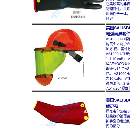
它集较高的非
物理特性、灵活
耐磨性于一体，
良好
美国SALISB
电弧面屏套
AS1000HAT
购买个人防护
加方 便。套件
AS1000HAT
1 个10 cal/cm 
级AFHOOD头
眼镜和12 个AS
包。 AS1000
为10 cal/cm 
镜为浅色，2 
7.5" x 20" 
美国SALISB
缘护袖
霍尼韦尔Salisb
胶绝缘护袖覆
护手套的卷边
间的部分