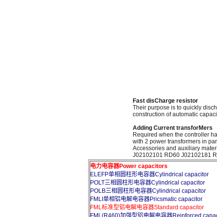
Fast disCharge resistor
Their purpose is to quickly disch
construction of automatic capaci
Adding Current transforMers
Required when the controller ha
with 2 power transformers in para
Accessories and auxiliary mater
J02102101 RD60 J02102181 RD100
电力电容器Power capacitors
ELEFP单相圆柱形电容器Cylindrical capacitor
POLT三相圆柱形电容器Cylindrical capacitor
POLB三相圆柱形电容器Cylindrical capacitor
FMLI单相铝电解电容器Pricsmatic capacitor
FML标准型铝电解电容器Standard capacitor
FML(R460)加强型铝电解电容器Reinforced capaci