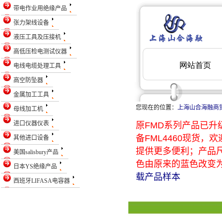
带电作业用绝缘产品
张力架线设备
液压工具及压接机
高低压检电测试仪器
电线电缆处理工具
高空防坠器
金属加工工具
您现在的位置：
上海山合海融商
母线加工机
进口仪器仪表
原FMD系列产品已升级
备FML4460现货
其他进口设备
提供更多便利；产品
美国salisbury产品
色由原来的蓝色改变为
日本YS绝缘产品
载产品样本
西班牙LIFASA电容器