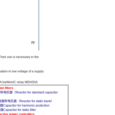
Their use is necessary in the
ation in low voltage of a supply
/5 A harMoniC relay WDH50A
 filters
抗器（Reactor for standard capacitor
柜电抗器（Reactor for static bank）
citor for harmonic protection
itor for static filter
e power controllers