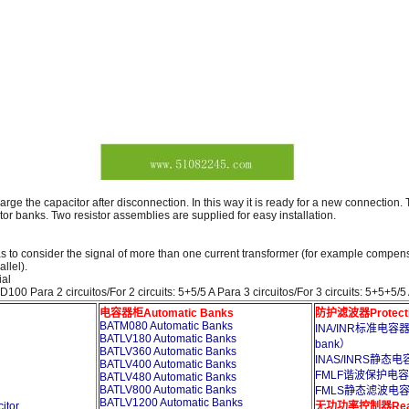
arge the capacitor after disconnection. In this way it is ready for a new connection. 
tor banks. Two resistor assemblies are supplied for easy installation.
s to consider the signal of more than one current transformer (for example compens
llel).
ial
 Para 2 circuitos/For 2 circuits: 5+5/5 A Para 3 circuitos/For 3 circuits: 5+5+5
电容器柜Automatic Banks
防护滤波器Protection
BATM080 Automatic Banks
INA/INR标准电容器柜电
BATLV180 Automatic Banks
bank）
BATLV360 Automatic Banks
INAS/INRS静态电容器
BATLV400 Automatic Banks
FMLF谐波保护电容器Capa
BATLV480 Automatic Banks
BATLV800 Automatic Banks
FMLS静态滤波电容器Capac
BATLV1200 Automatic Banks
tor
无功功率控制器Reactiv