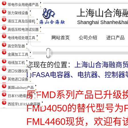
带电作业用绝缘产品
张力架线设备
液压工具及压接机
高低压检电测试仪器
电线电缆处理工具
高空防坠器
金属加工工具
母线加工机
您现在的位置：
上海山合海融商
进口仪器仪表
LIFASA电容器、电抗器、控制器
其他进口设备
美国salisbury产品
原FMD系列产品已升级
日本YS绝缘产品
西班牙LIFASA电容器
FMD4050的替代型号为
FML4460现货，欢迎