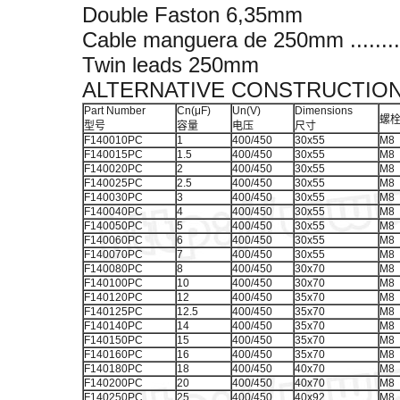
Double Faston 6,35mm
Cable manguera de 250mm ...........
Twin leads 250mm
ALTERNATIVE CONSTRUCTION 
Part Number
Cn(μF)
Un(V)
Dimensions
螺
型号
容量
电压
尺寸
F140010PC
1
400/450
30x55
M8
F140015PC
1.5
400/450
30x55
M8
F140020PC
2
400/450
30x55
M8
F140025PC
2.5
400/450
30x55
M8
F140030PC
3
400/450
30x55
M8
F140040PC
4
400/450
30x55
M8
F140050PC
5
400/450
30x55
M8
F140060PC
6
400/450
30x55
M8
F140070PC
7
400/450
30x55
M8
F140080PC
8
400/450
30x70
M8
F140100PC
10
400/450
30x70
M8
F140120PC
12
400/450
35x70
M8
F140125PC
12.5
400/450
35x70
M8
F140140PC
14
400/450
35x70
M8
F140150PC
15
400/450
35x70
M8
F140160PC
16
400/450
35x70
M8
F140180PC
18
400/450
40x70
M8
F140200PC
20
400/450
40x70
M8
F140250PC
25
400/450
40x92
M8