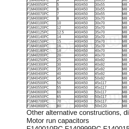
F1M40040PC
4
400/450
30x55
M8
F1M40050PC
5
400/450
30x55
M8
F1M40060PC
6
400/450
30x55
M8
F1M40070PC
7
400/450
30x55
M8
F1M40080PC
8
400/450
30x70
M8
F1M40100PC
10
400/450
30x70
M8
F1M40120PC
12
400/450
35x70
M8
F1M40125PC
12.5
400/450
35x70
M8
F1M40140PC
14
400/450
35x70
M8
F1M40150PC
15
400/450
35x70
M8
F1M40160PC
16
400/450
35x70
M8
F1M40180PC
18
400/450
40x70
M8
F1M40200PC
20
400/450
40x70
M8
F1M40250PC
25
400/450
40x92
M8
F1M40300PC
30
400/450
40x92
M8
F1M40350PC
35
400/450
45x92
M8
F1M40400PC
40
400/450
45x92
M8
F1M40450PC
45
400/450
50x92
M8
F1M40500PC
50
400/450
45x117
M8
F1M40550PC
55
400/450
45x117
M8
F1M40600PC
60
400/450
50x117
M8
F1M40650PC
65
400/450
50x117
M8
F1M40700PC
70
400/450
50x117
M8
F1M40800PC
80
400/450
50x120
M8
Other alternative constructions,
Motor run capacitors
F140010PC F140999PC F14001