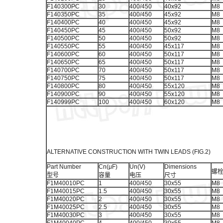
F140300PC
30
400/450
40x92
M8
F140350PC
35
400/450
45x92
M8
F140400PC
40
400/450
45x92
M8
F140450PC
45
400/450
50x92
M8
F140500PC
50
400/450
50x92
M8
F140550PC
55
400/450
45x117
M8
F140600PC
60
400/450
50x117
M8
F140650PC
65
400/450
50x117
M8
F140700PC
70
400/450
50x117
M8
F140750PC
75
400/450
50x117
M8
F140800PC
80
400/450
55x120
M8
F140900PC
90
400/450
55x120
M8
F140999PC
100
400/450
60x120
M8
ALTERNATIVE CONSTRUCTION WITH TWIN LEADS (FIG.2)
Part Number
Cn(μF)
Un(V)
Dimensions
螺
型号
容量
电压
尺寸
F1M40010PC
1
400/450
30x55
M8
F1M40015PC
1.5
400/450
30x55
M8
F1M40020PC
2
400/450
30x55
M8
F1M40025PC
2.5
400/450
30x55
M8
F1M40030PC
3
400/450
30x55
M8