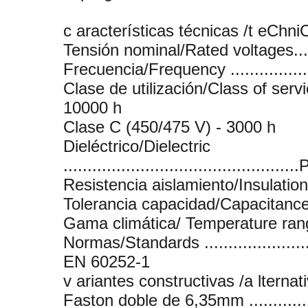
c aracterísticas técnicas /t eChni
Tensión nominal/Rated voltages.......
Frecuencia/Frequency ...................
Clase de utilización/Class of service
10000 h
Clase C (450/475 V) - 3000 h
Dieléctrico/Dielectric
..........................................
Resistencia aislamiento/Insulation
Tolerancia capacidad/Capacitanc
Gama climática/ Temperature range .
Normas/Standards ..........................
EN 60252-1
v ariantes constructivas /a lterna
Faston doble de 6,35mm ..............