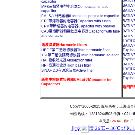
BATLV1
capacitor
BATL
MFB三相紧凑型电容器Compact prismatic
BATL
capacitor
BATL
FMLS六线电容器6-terminals prismatic capacitor
BATL
CPF带熔断器的电容器Capacitor with fuses
BATL
CPM带断路器的电容器Capacitor with breaker
BATL
CAB带熔断器和接触器电容器Capacitor with fuse
and contactor
BATL
Thyrist
谐波滤波器Harmonic filters
BATL
Thyrist
HBF-T第三谐波滤波器Third harmonic filter
BATL
TFA第三谐波隔离滤波器Third harmonic isolation
Thyrist
HAF吸收滤光器Absorption filter
BATL
HPF高通滤波器High pass filter
Thyrist
SINAF 2.0有源滤波器Active filter
BATL
Thyrist
新型电容器式接触器KML系列Contactor for
Capacitors
返回西班