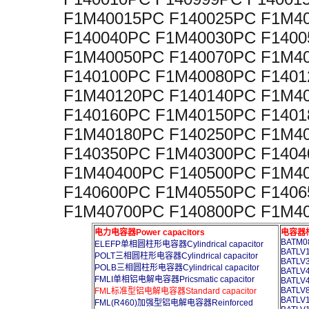
F1M40015PC F140025PC F1M4
F140040PC F1M40030PC F1400
F1M40050PC F140070PC F1M4
F140100PC F1M40080PC F1401
F1M40120PC F140140PC F1M4
F140160PC F1M40150PC F1401
F1M40180PC F140250PC F1M4
F140350PC F1M40300PC F1404
F1M40400PC F140500PC F1M4
F140600PC F1M40550PC F1406
F1M40700PC F140800PC F1M4
电力电容器Power capacitors
电容器柜A
BATM08
ELEFP单相圆柱形电容器Cylindrical capacitor
BATLV1
POLT三相圆柱形电容器Cylindrical capacitor
BATLV3
POLB三相圆柱形电容器Cylindrical capacitor
BATLV4
FMLI单相铝电解电容器Pricsmatic capacitor
BATLV4
BATLV8
FML标准型铝电解电容器Standard capacitor
BATLV1
FML(R460)加强型铝电解电容器Reinforced