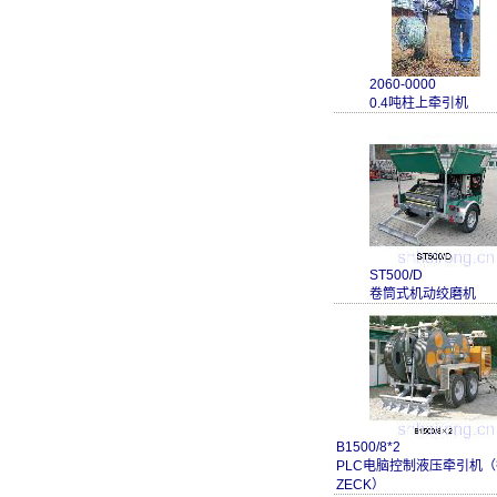
2060-0000
0.4吨柱上牵引机
ST500/D
卷筒式机动绞磨机
B1500/8*2
PLC电脑控制液压牵引机
ZECK）