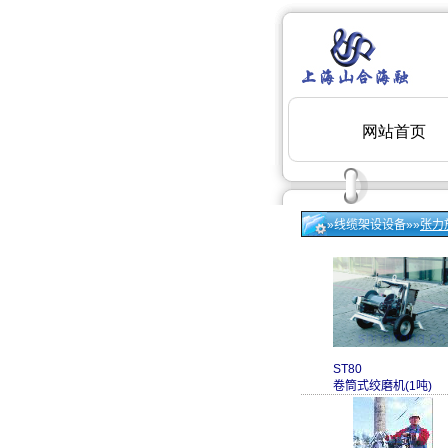
»线缆架设设备»»
张力
ST80
卷筒式绞磨机(1吨)