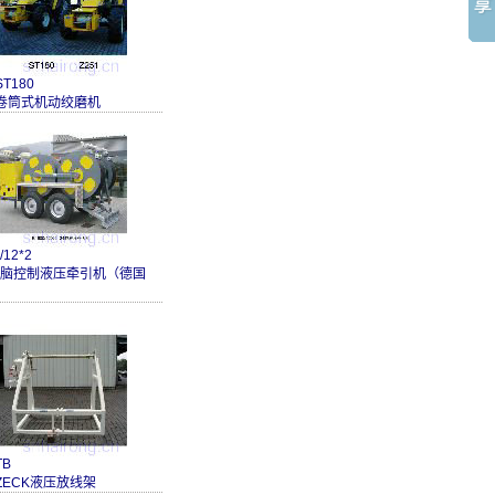
ST180
卷筒式机动绞磨机
/12*2
电脑控制液压牵引机（德国
）
TB
ZECK液压放线架