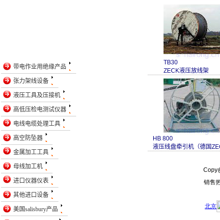
TB30
带电作业用绝缘产品
ZECK液压放线架
张力架线设备
液压工具及压接机
高低压检电测试仪器
电线电缆处理工具
高空防坠器
HB 800
液压线盘牵引机（德国ZE
金属加工工具
母线加工机
进口仪器仪表
其他进口设备
美国salisbury产品