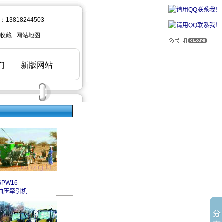
SPW16
油压牵引机