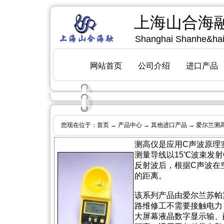
您现在位于：
首页
→
产品中心
→
其他进口产品
→ 爱尔兰测
[
上
测高仪是应用C声波原理
测量导线以15℃波束发
反射波后，根据C声波在
的距离。
该系列产品由爱尔兰苏帕
路维修工不需要接触电力
大屏幕液晶数字显示输、