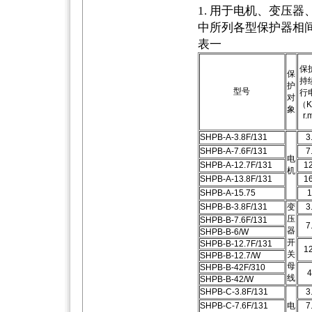
1. 用于电机、变压
中所列各型保护器相
表一
保
保
持
护
型号
行
对
（K
象
r.
SHPB-A-3.8F/131
3
SHPB-A-7.6F/131
7
电
SHPB-A-12.7F/131
12
机
SHPB-A-13.8F/131
16
SHPB-A-15.75
1
SHPB-B-3.8F/131
变
3
压
SHPB-B-7.6F/131
7
器
SHPB-B-6/W
开
SHPB-B-12.7F/131
12
关
SHPB-B-12.7/W
母
SHPB-B-42F/310
4
线
SHPB-B-42/W
SHPB-C-3.8F/131
3
SHPB-C-7.6F/131
电
7