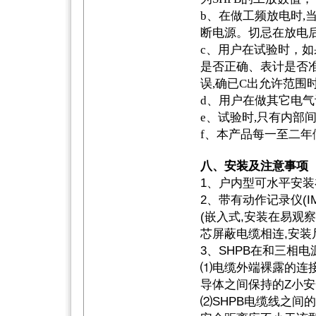
b、在做工频放电时,
断电源。切忌在放电后
c、用户在试验时，如
是否正确、表计是否
误,确已C出允许范围
d、用户在做其它电气
e、试验时,只有内部
f、本产品每一至二年
八、安装及注意事项
1、户内型可水平安
2、带有动作记录仪(I
(嵌入式,安装在易观
芯屏蔽电缆相连,安装
3、SHPB在和三相电
⑴电缆外端裸露的连
导体之间保持的Z小
⑵SHPB电缆线之间