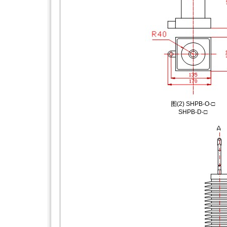
图(2) SHPB-O-□
SHPB-D-□