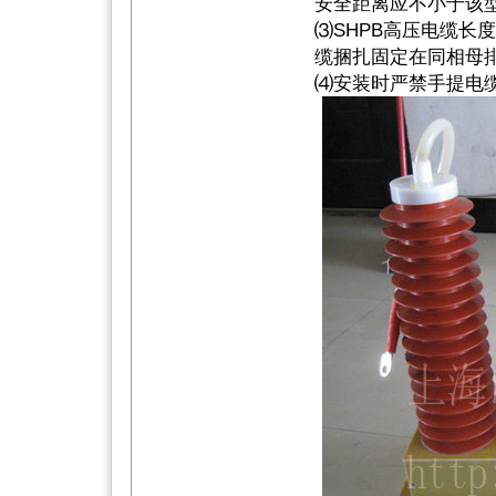
安全距离应不小于该
⑶SHPB高压电缆长
缆捆扎固定在同相母排
⑷安装时严禁手提电