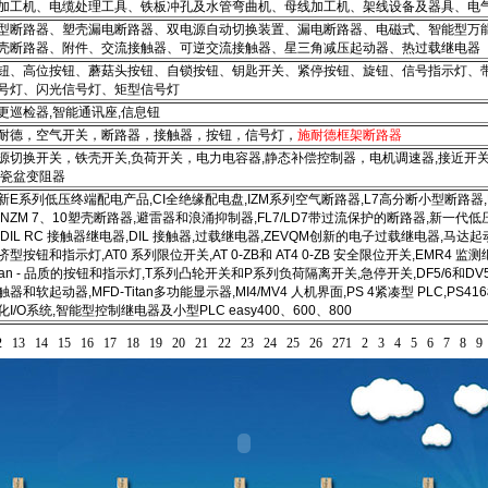
加工机、电缆处理工具、铁板冲孔及水管弯曲机、母线加工机、架线设备及器具、电
型断路器、塑壳漏电断路器、双电源自动切换装置、漏电断路器、电磁式、智能型万
壳断路器、附件、交流接触器、可逆交流接触器、星三角减压起动器、热过载继电器
钮、高位按钮、蘑菇头按钮、自锁按钮、钥匙开关、紧停按钮、旋钮、信号指示灯、
号灯、闪光信号灯、矩型信号灯
更巡检器,智能通讯座,信息钮
耐德，空气开关，断路器，接触器，按钮，信号灯，
施耐德框架断路器
源切换开关，铁壳开关,负荷开关，电力电容器,静态补偿控制器，电机调速器,接近开关
,瓷盆变阻器
新E系列低压终端配电产品,CI全绝缘配电盘,IZM系列空气断路器,L7高分断小型断路器,
,NZM 7、10塑壳断路器,避雷器和浪涌抑制器,FL7/LD7带过流保护的断路器,新一代低
,DIL RC 接触器继电器,DIL 接触器,过载继电器,ZEVQM创新的电子过载继电器,马达
济型按钮和指示灯,AT0 系列限位开关,AT 0-ZB和 AT4 0-ZB 安全限位开关,EMR4 监
itan - 品质的按钮和指示灯,T系列凸轮开关和P系列负荷隔离开关,急停开关,DF5/6和DV5
触器和软起动器,MFD-Titan多功能显示器,MI4/MV4 人机界面,PS 4紧凑型 PLC,PS41
化I/O系统,智能型控制继电器及小型PLC easy400、600、800