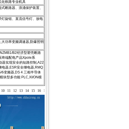
气化铁路专业机具
能式断路器、浪涌保护装置、
带灯旋钮、直流信号灯、放电
,大功率变频调速器,防爆照明
NZMB1/B2经济型塑壳断路
压终端配电产品Xpole系
起动器实现安全的短路控制,A22
测继电器,ESR安全继电器,RMQ
/6变频器,DS 4 三相半导体
6模块型多功能 PLC,XI/ON模