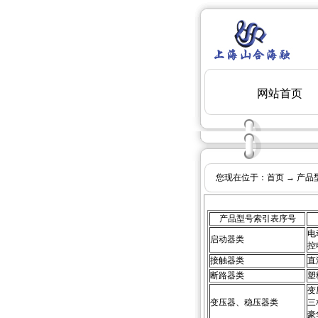
您现在位于：
首页
→
产品
产品型号索引表序号
电
启动器类
控
接触器类
直
断路器类
塑
变
变压器、稳压器类
三
豪