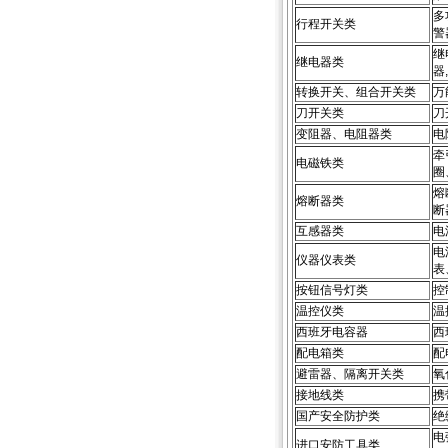
多
行程开关类
警
继
继电器类
器
转换开关、组合开关类
万
刀开关类
刀
变阻器、电阻器类
电
牵
电磁铁类
圈
熔
熔断器类
断
互感器类
电
电
仪器仪表类
表
按钮信号灯类
控
温控仪类
温
西班牙电容器
西
配电箱类
配
避雷器、隔离开关类
氧
接地线类
携
国产安全防护类
绝
电
进口安防工具类