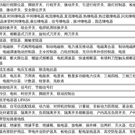
功能行程限位器、脚踏开关、行程开关、微动开关、引进行程开关、路灯控制器、检
器、微动开关、安全限位开关
电器,时间继电器,中间继电器,电流继电器,直流继电器,热继电器,热过载继电器,闪光继
,晶体管时间继电器,液位继电器，信号继电器，脉冲继电器，固态继电器
能转换开关、组合开关、电焊机用转换开关
开关、熔断器式刀开关、旋转式刀开关、闸刀开关
阻器、变阻器、频敏变阻器
引电磁铁、干式阀用电磁铁、制动电磁铁、电力液压推动器、电磁离合器、制动电磁
、电磁调速电动控制器、主令控制器、凸轮控制器、无功功率补偿控制器、电笛
断器、断火限位器、螺旋式熔断器、电机调速器、快速熔断器、有填料刀型触头熔断
器
流互感器、电压互感器、限流电抗器
流表、电压表、万用表、电能表、电度表、数显多功能电力仪表、三相四线、三相三
、电能均分器、计数器、钳形表、兆欧表
制按钮开关、信号灯、节能信号灯
控仪、电铃、时控开关、脚踏开关、联动控制台
班牙电容器 LIFASA
电箱、住宅信息配线箱、动力箱、对焊机控制箱、计量箱、非标动力防雨箱、基业箱
化锌避雷器、隔离开关、负荷隔离开关、隔离开关熔断器组、户内高压负荷开关、户
带型短路接地线
缘毯、绝缘垫、绝缘手套、绝缘靴、验电器、放电棒、操作棒、拉闸杆、灭火器、红
弧伤害防护用品、带电作业防护器具、检电仪器、配电架线器具、高空防坠器具、充电