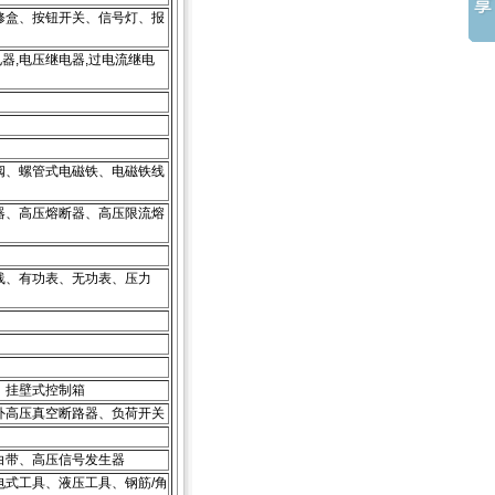
修盒、按钮开关、信号灯、报
电器,电压继电器,过电流继电
阀、螺管式电磁铁、电磁铁线
器、高压熔断器、高压限流熔
线、有功表、无功表、压力
、挂壁式控制箱
外高压真空断路器、负荷开关
白带、高压信号发生器
式工具、液压工具、钢筋/角