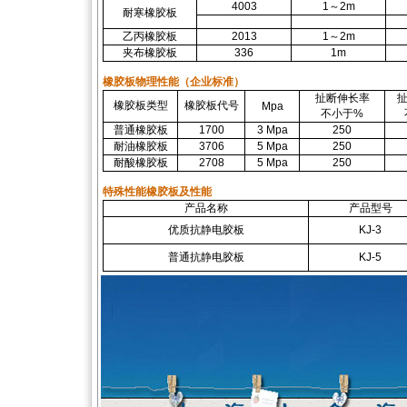
4003
1～2m
耐寒橡胶板
乙丙橡胶板
2013
1～2m
夹布橡胶板
336
1m
橡胶板物理性能（企业标准）
扯断伸长率
扯
橡胶板类型
橡胶板代号
Mpa
不小于%
普通橡胶板
1700
3 Mpa
250
耐油橡胶板
3706
5 Mpa
250
耐酸橡胶板
2708
5 Mpa
250
特殊性能橡胶板及性能
产品名称
产品型号
优质抗静电胶板
KJ-3
普通抗静电胶板
KJ-5