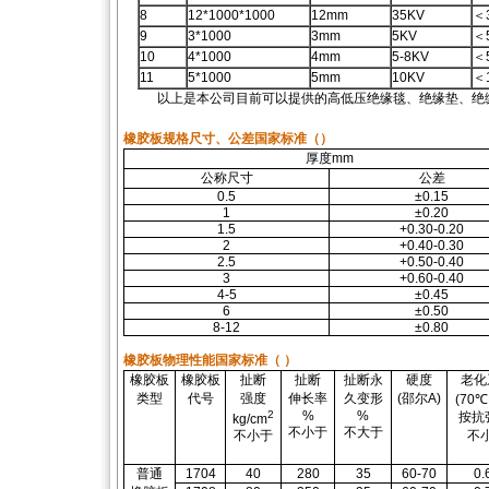
8
12*1000*1000
12mm
35KV
＜
9
3*1000
3mm
5KV
＜
10
4*1000
4mm
5-8KV
＜
11
5*1000
5mm
10KV
＜
以上是本公司目前可以提供的高低压绝缘毯、绝缘垫、绝
橡胶板规格尺寸、公差国家标准（）
厚度mm
公称尺寸
公差
0.5
±0.15
1
±0.20
1.5
+0.30-0.20
2
+0.40-0.30
2.5
+0.50-0.40
3
+0.60-0.40
4-5
±0.45
6
±0.50
8-12
±0.80
橡胶板物理性能国家标准（ ）
橡胶板
橡胶板
扯断
扯断
扯断永
硬度
老化
类型
代号
强度
伸长率
久变形
(邵尔A)
(70℃
2
%
%
按抗
kg/cm
不小于
不大于
不小于
不
普通
1704
40
280
35
60-70
0.