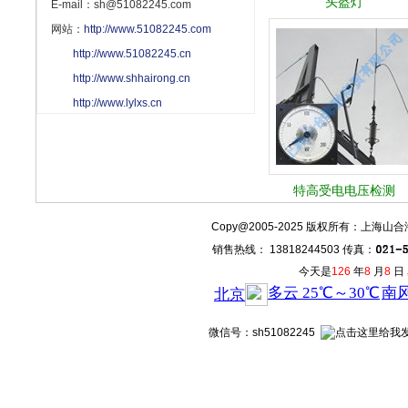
头盔灯
E-mail：sh@51082245.com
网站：
http://www.51082245.com
http://www.51082245.cn
http://www.shhairong.cn
http://www.lylxs.cn
特高受电电压检测